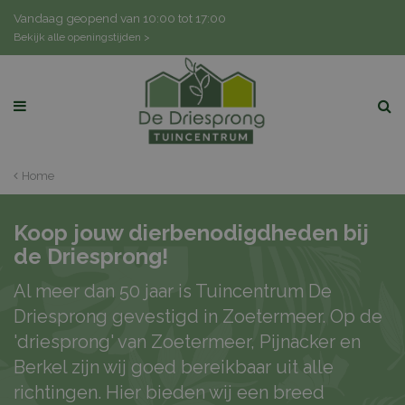
G
Vandaag geopend van
10:00
tot
17:00
a
Bekijk alle openingstijden >
n
a
a
r
c
o
n
Home
t
e
n
Koop jouw dierbenodigdheden bij
t
de Driesprong!
Al meer dan 50 jaar is Tuincentrum De
Driesprong gevestigd in Zoetermeer. Op de
'driesprong' van Zoetermeer, Pijnacker en
Berkel zijn wij goed bereikbaar uit alle
richtingen. Hier bieden wij een breed