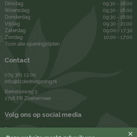
Dinsdag
09:30 - 18:00
Woensdag
09:30 - 18:00
Donderdag
09:30 - 18:00
Vrijdag
09:30 - 21:00
Zaterdag
09:00 - 17:30
Zondag
10:00 - 17:00
Toon alle openingstijden
Contact
079 361 13 00
info@tcdedriesprong.nl
Berkelseweg 5
2718 PR Zoetermeer
Volg ons op social media
De laatste nieuwtjes en leukste berichten vind je op de
×
de volgende kanalen: