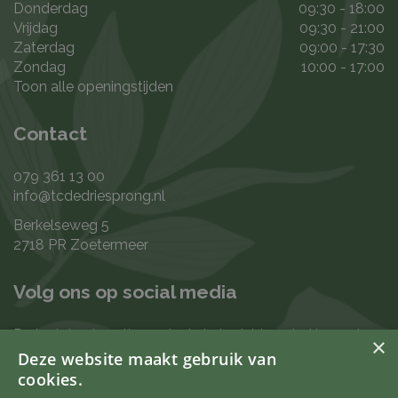
Donderdag
09:30 - 18:00
Vrijdag
09:30 - 21:00
Zaterdag
09:00 - 17:30
Zondag
10:00 - 17:00
Toon alle openingstijden
Contact
079 361 13 00
info@tcdedriesprong.nl
Berkelseweg 5
2718 PR Zoetermeer
Volg ons op social media
De laatste nieuwtjes en leukste berichten vind je op de
×
de volgende kanalen:
Deze website maakt gebruik van
cookies.