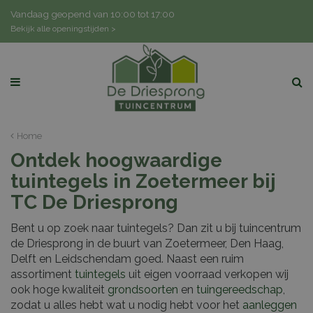
G
Vandaag geopend van
10:00
tot
17:00
a
Bekijk alle openingstijden >
n
a
a
r
c
o
n
Home
t
Ontdek hoogwaardige
e
n
tuintegels in Zoetermeer bij
t
TC De Driesprong
Bent u op zoek naar tuintegels? Dan zit u bij tuincentrum
de Driesprong in de buurt van Zoetermeer, Den Haag,
Delft en Leidschendam goed. Naast een ruim
assortiment
tuintegels
uit eigen voorraad verkopen wij
ook hoge kwaliteit
grondsoorten
en
tuingereedschap
,
zodat u alles hebt wat u nodig hebt voor het
aanleggen