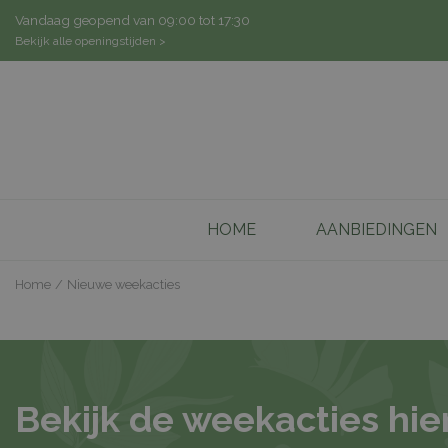
Ga
Vandaag geopend van
09:00
tot
17:30
naar
Bekijk alle openingstijden >
content
HOME
AANBIEDINGEN
Home
Nieuwe weekacties
Bekijk de weekacties hie