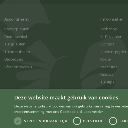
Assortiment
Informatie
Kamerplanten
Webshop
Dierenwinkel
V.I.P. Klanten
Tuinplanten
Contact
Tuinmeubelen
Openingstijden
Barbecues
Route
Sfeer en cadeau
Vacatures
Nieuws
Tuintips
Deze website maakt gebruik van cookies.
Deze website gebruikt cookies om uw gebruikerservaring te verbeter
overeenstemming met ons Cookiebeleid.
Lees verder
STRIKT NOODZAKELIJK
PRESTATIE
TAR