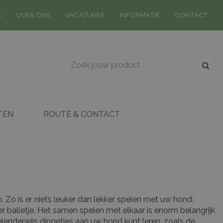
G
OVER ONS
VACATURES
INFORMATIE
CONTACT
TEN
ROUTE & CONTACT
en. Zo is er niets leuker dan lekker spelen met uw hond:
er balletje. Het samen spelen met elkaar is enorm belangrijk
lenderwijs dingetjes aan uw hond kunt leren, zoals de