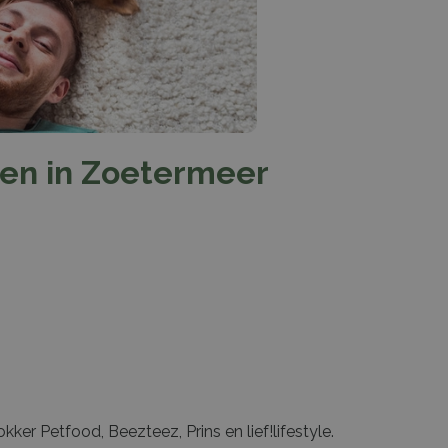
n in Zoetermeer
ker Petfood, Beezteez, Prins en lief!lifestyle.