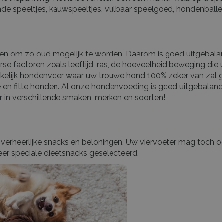
iepende speeltjes, kauwspeeltjes, vulbaar speelgoed, hondenbal
ijven om zo oud mogelijk te worden. Daarom is goed uitgebala
verse factoren zoals leeftijd, ras, de hoeveelheid beweging di
akelijk hondenvoer waar uw trouwe hond 100% zeker van zal g
nde en fitte honden. Al onze hondenvoeding is goed uitgebal
ar in verschillende smaken, merken en soorten!
 overheerlijke snacks en beloningen. Uw viervoeter mag toc
er speciale dieetsnacks geselecteerd.