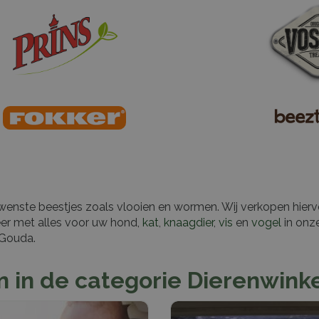
wenste beestjes zoals vlooien en wormen. Wij verkopen hier
eer met alles voor uw hond,
kat
,
knaagdier
,
vis
en
vogel
in onz
 Gouda.
 in de categorie Dierenwink