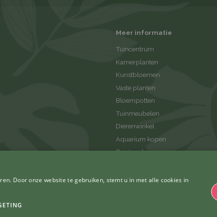
Meer informatie
Tuincentrum
Kamerplanten
Kunstbloemen
Vaste planten
Bloempotten
Tuinmeubelen
Dierenwinkel
Aquarium kopen
Tuintegels
Tuinaanleg
Tuinhout
en. Door onze website te gebruiken, stemt u in met alle cookies in
GETING