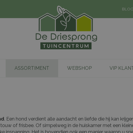
BLO
ASSORTIMENT
WEBSHOP
VIP KLAN
nd
. Een hond verdient alle aandacht en liefde die hij kan krijg
l, touw of frisbee. Of simpelweg in de huiskamer met een klein
ke inspanning. Het is bovendien ook een manier waarop u spe