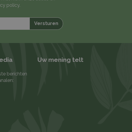
cy policy
.
media
Uw mening telt
ste berichten
analen: