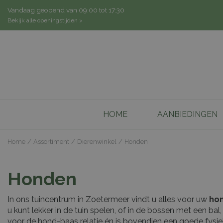
Ga
Vandaag geopend van
09:00
tot
17:30
naar
Bekijk alle openingstijden >
content
HOME
AANBIEDINGEN
Home
Assortiment
Dierenwinkel
Honden
Honden
In ons tuincentrum in Zoetermeer vindt u alles voor uw
ho
u kunt lekker in de tuin spelen, of in de bossen met een ba
voor de hond-baas relatie én is bovendien een goede fysie