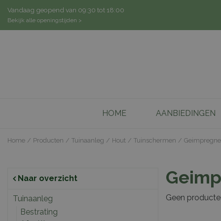
Ga
Vandaag geopend van
09:30
tot
18:00
naar
Bekijk alle openingstijden >
content
HOME
AANBIEDINGEN
Home
Producten
Tuinaanleg
Hout
Tuinschermen
Geimpregne
Geimp
Naar overzicht
Geen product
Tuinaanleg
Bestrating