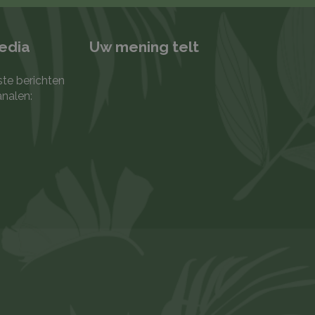
media
Uw mening telt
ste berichten
analen: