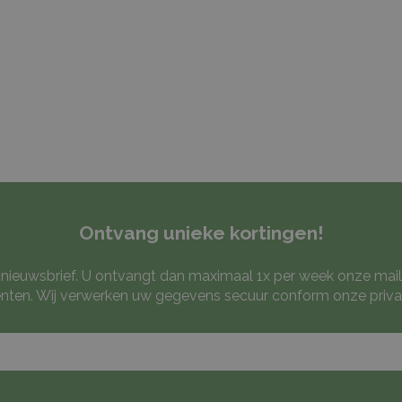
Ontvang unieke kortingen!
ze nieuwsbrief. U ontvangt dan maximaal 1x per week onze mail
ten. Wij verwerken uw gegevens secuur conform onze
priva