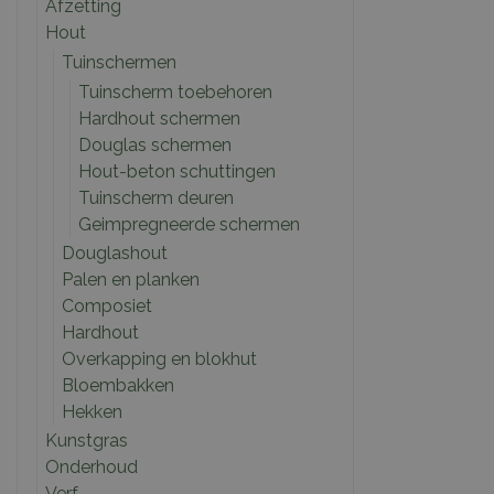
Afzetting
Hout
Tuinschermen
Tuinscherm toebehoren
Hardhout schermen
Douglas schermen
Hout-beton schuttingen
Tuinscherm deuren
Geimpregneerde schermen
Douglashout
Palen en planken
Composiet
Hardhout
Overkapping en blokhut
Bloembakken
Hekken
Kunstgras
Onderhoud
Verf