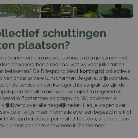
strating
llectief schuttingen
ten plaatsen?
k je binnenkort een nieuwbouwhuis en ben je, samen met
dere bewoners, benieuwd naar wat wij voor jullie tuinen
n betekenen? De Driesprong biedt
korting
bij collectieve
p van onder andere tuinschermen. Je geniet prijsvoordeel,
ssionele service en een klantgerichte aanpak. Zo zijn de
open jaren tientallen nieuwbouwprojecten begeleid en
liseerd in Zoetermeer en omgeving. Wij adviseren je
 vrijblijvend over alle mogelijkheden. Heb je vragen over
service of wil je meer informatie over een bepaald merk of
ct? Wij zijn bereikbaar per
mail
of
telefoon
, of je kunt een
ek plannen aan onze
showroom
in Zoetermeer.