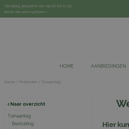
Ga
Vandaag geopend van
09:00
tot
17:30
naar
Bekijk alle openingstijden >
content
HOME
AANBIEDINGEN
Home
Producten
Tuinaanleg
We
Naar overzicht
Tuinaanleg
Hier kun
Bestrating