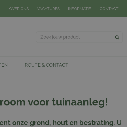
G
OVER ONS
VACATURES
INFORMATIE
CONTACT
TEN
ROUTE & CONTACT
room voor tuinaanleg!
ment onze grond, hout en bestrating. U