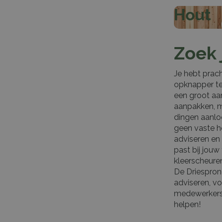
Hout
Zoek 
Je hebt prach
opknapper te 
een groot aan
aanpakken, ma
dingen aanloo
geen vaste ho
adviseren en
past bij jouw 
kleerscheuren
De Driesprong
adviseren, vo
medewerkers v
helpen!