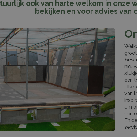
tuurlijk ook van harte welkom in onze 
bekijken en voor advies van
O
Welko
groot
best
nieuw
stukj
een t
elke 
van k
inspi
om on
een o
En de
servi