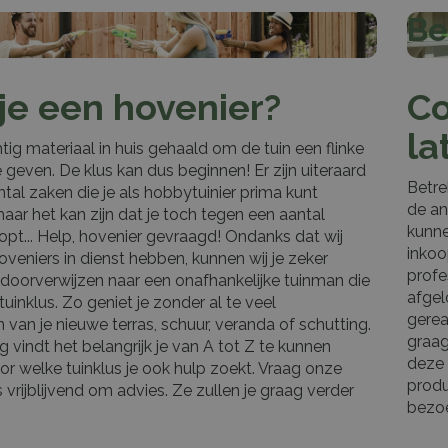
Be
je een hovenier?
Co
la
tig materiaal in huis gehaald om de tuin een flinke
geven. De klus kan dus beginnen! Er zijn uiteraard
Betre
tal zaken die je als hobbytuinier prima kunt
de an
ar het kan zijn dat je toch tegen een aantal
kunne
pt... Help, hovenier gevraagd! Ondanks dat wij
inkoo
veniers in dienst hebben, kunnen wij je zeker
profe
 doorverwijzen naar een onafhankelijke tuinman die
afgel
tuinklus. Zo geniet je zonder al te veel
gerea
 van je nieuwe terras, schuur, veranda of schutting.
graag
 vindt het belangrijk je van A tot Z te kunnen
deze 
or welke tuinklus je ook hulp zoekt. Vraag onze
produ
rijblijvend om advies. Ze zullen je graag verder
bezo