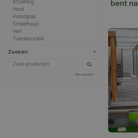
Afzetting
bent na
Hout
Kunstgras
Onderhoud
Verf
Tuindecoratie
Zoeken
Wis selectie