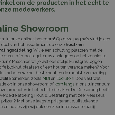
winkel om de producten in het echt te
 onze medewerkers.
nline Showroom
m in onze online showroom! Op deze pagina's vind je een
 deel van het assortiment op onze
hout- en
ratingsafdeling
. Wil je een schutting plaatsen met de
e buren of mooi tegelterras aanleggen op het zonnigste
e tuin? Misschien wil je wel een stukje kunstgras leggen,
offe blokhut plaatsen of een houten veranda maken? Voor
klus hebben we het beste hout en de mooiste verharding
waliteitsmerken, zoals
MBI
en
Excluton
! Doe vast wat
ratie op in onze showroom of
kom langs
in ons tuincentrum
ze producten in het echt te bekijken. De Driesprong heeft
verdekte afdeling Hout & Bestrating met zeer veel keus.
 prijzen? Met onze laagste prijsgarantie, uitstekende
ce en advies zijn wij ook een zeer interessante partij.