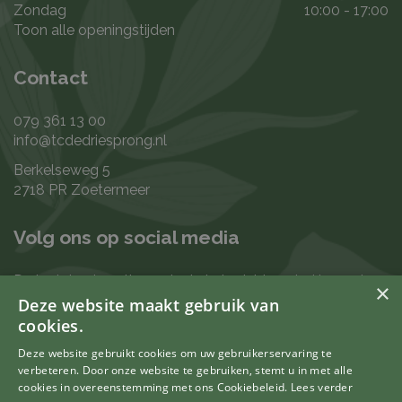
Zondag
10:00 - 17:00
Toon alle openingstijden
Contact
079 361 13 00
info@tcdedriesprong.nl
Berkelseweg 5
2718 PR Zoetermeer
Volg ons op social media
De laatste nieuwtjes en leukste berichten vind je op de
×
de volgende kanalen:
Deze website maakt gebruik van
cookies.
Deze website gebruikt cookies om uw gebruikerservaring te
verbeteren. Door onze website te gebruiken, stemt u in met alle
Uw mening telt
cookies in overeenstemming met ons Cookiebeleid.
Lees verder