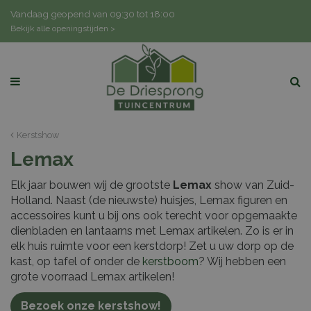
G
Vandaag geopend van
09:30
tot
18:00
a
Bekijk alle openingstijden >
n
a
a
r
c
o
n
Kerstshow
t
Lemax
e
n
Elk jaar bouwen wij de grootste
Lemax
show van Zuid-
t
Holland. Naast (de nieuwste) huisjes, Lemax figuren en
accessoires kunt u bij ons ook terecht voor opgemaakte
dienbladen en lantaarns met Lemax artikelen. Zo is er in
elk huis ruimte voor een kerstdorp! Zet u uw dorp op de
kast, op tafel of onder de
kerstboom
? Wij hebben een
grote voorraad Lemax artikelen!
Bezoek onze kerstshow!