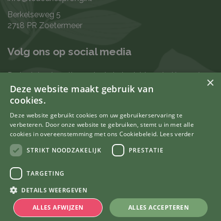
Berkelseweg 5
2718 PR Zoetermeer
Volg ons op social media
De laatste nieuwtjes en leukste berichten vind je op de
×
de volgende kanalen:
Deze website maakt gebruik van
cookies.
Deze website gebruikt cookies om uw gebruikerservaring te
verbeteren. Door onze website te gebruiken, stemt u in met alle
Uw mening telt
cookies in overeenstemming met ons Cookiebeleid.
Lees verder
STRIKT NOODZAKELIJK
PRESTATIE
TARGETING
© Tuincentrum De Driesprong
DETAILS WEERGEVEN
Green Solutions
Tuincentrum Overzicht
ALLES AFWIJZEN
ALLES ACCEPTEREN
Privacy Policy