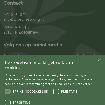
Contact
079 361 13 00
info@tcdedriesprong.nl
Berkelseweg 5
2718 PR Zoetermeer
Volg ons op social media
De laatste nieuwtjes en leukste berichten vind je op de
×
de volgende kanalen:
Deze website maakt gebruik van
cookies.
Deze website gebruikt cookies om uw gebruikerservaring te
verbeteren. Door onze website te gebruiken, stemt u in met alle
Uw mening telt
cookies in overeenstemming met ons Cookiebeleid.
Lees verder
STRIKT NOODZAKELIJK
PRESTATIE
TARGETING