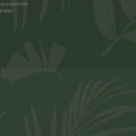
ste berichten
analen: