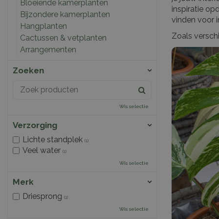
Bloeiende kamerplanten
inspiratie o
Bijzondere kamerplanten
vinden voor i
Hangplanten
Zoals versch
Cactussen & vetplanten
Arrangementen
Zoeken
Wis selectie
Verzorging
Lichte standplek
(1)
Veel water
(1)
Wis selectie
Merk
Driesprong
(1)
Wis selectie