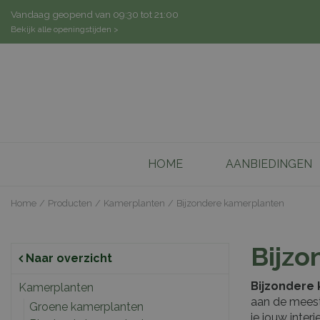
Ga
Vandaag geopend van
09:30
tot
21:00
naar
Bekijk alle openingstijden >
content
HOME
AANBIEDINGEN
Home
Producten
Kamerplanten
Bijzondere kamerplanten
Bijzo
Naar overzicht
Bijzondere
Kamerplanten
aan de meest
Groene kamerplanten
je jouw inter