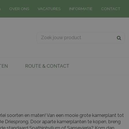
G
OVER ONS
VACATURES
INFORMATIE
CONTACT
TEN
ROUTE & CONTACT
llerlei soorten en maten! Van een mooie grote kamerplant tot
 De Driesprong. Door aparte kamerplanten te kopen, breng
dan de standaard Spathiphyllum of Sansevieria? Kom dan