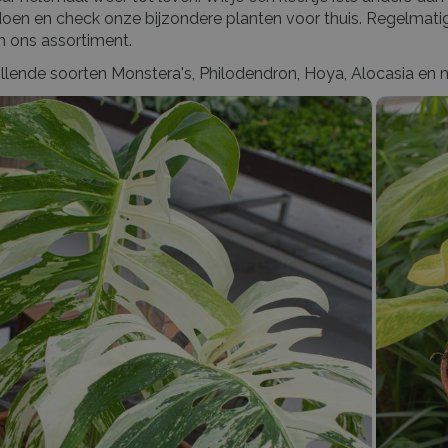
pdoen en check onze bijzondere planten voor thuis. Regelmati
n ons assortiment.
illende soorten Monstera's, Philodendron, Hoya, Alocasia en 