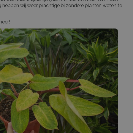
g hebben wij weer prachtige bijzondere planten weten te
meer!