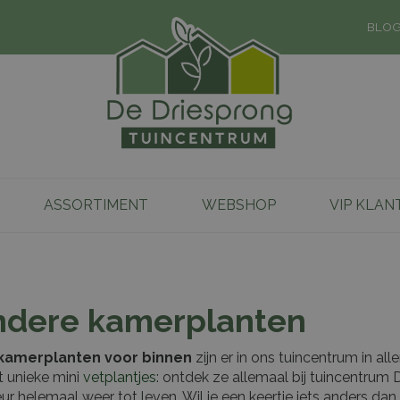
BLO
ASSORTIMENT
WEBSHOP
VIP KLAN
ndere kamerplanten
 kamerplanten voor binnen
zijn er in ons tuincentrum in a
 unieke mini
vetplantjes
: ontdek ze allemaal bij tuincentrum
ieur helemaal weer tot leven. Wil je een keertje iets anders 