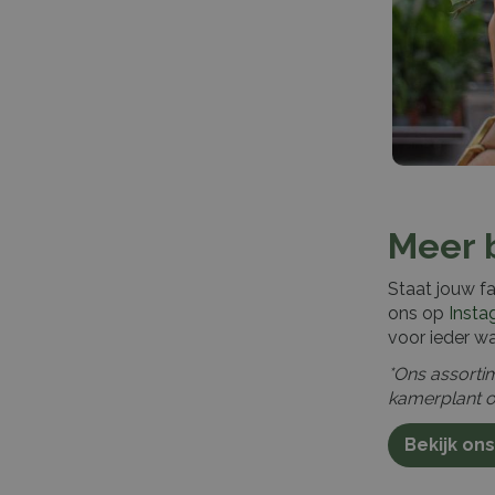
Meer 
Staat jouw f
ons op
Insta
voor ieder wa
*Ons assortim
kamerplant o
Bekijk ons