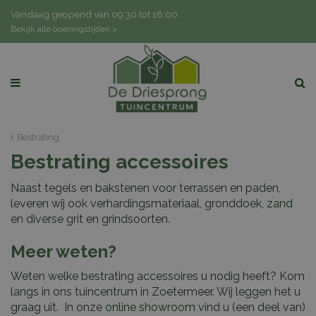
G
Vandaag geopend van
09:30
tot
18:00
a
Bekijk alle openingstijden >
n
a
a
r
c
o
n
Bestrating
t
Bestrating accessoires
e
n
Naast tegels en bakstenen voor terrassen en paden,
t
leveren wij ook verhardingsmateriaal, gronddoek,
zand
en diverse grit en grindsoorten.
Meer weten?
Weten welke bestrating accessoires u nodig heeft? Kom
langs in ons tuincentrum in Zoetermeer. Wij leggen het u
graag uit. In onze
online showroom
vind u (een deel van)