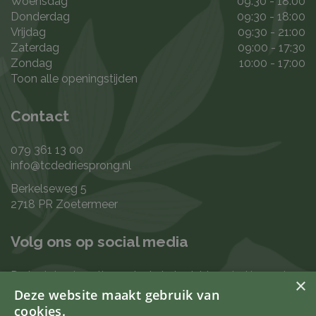
Woensdag
09:30 - 18:00
Donderdag
09:30 - 18:00
Vrijdag
09:30 - 21:00
Zaterdag
09:00 - 17:30
Zondag
10:00 - 17:00
Toon alle openingstijden
Contact
079 361 13 00
info@tcdedriesprong.nl
Berkelseweg 5
2718 PR Zoetermeer
Volg ons op social media
De laatste nieuwtjes en leukste berichten vind je op de
×
de volgende kanalen:
Deze website maakt gebruik van
cookies.