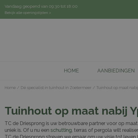
Ga
Vandaag geopend van
09:30
tot
18:00
naar
Bekijk alle openingstijden >
content
HOME
AANBIEDINGEN
Home
Dé specialist in tuinhout in Zoetermeer
Tuinhout op maat nabi
Tuinhout op maat nabij 
TC de Driesprong is uw betrouwbare partner voor op maat g
uniek is. Of u nu een
schutting
, terras of pergola wilt real
TC de Driesprong streven we ernaar om uw visie tot leven