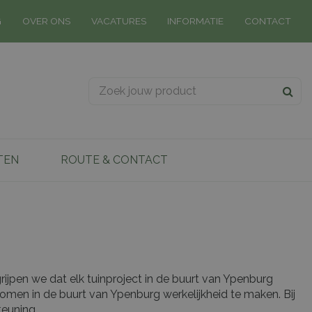
G
OVER ONS
VACATURES
INFORMATIE
CONTACT
TEN
ROUTE & CONTACT
ijpen we dat elk tuinproject in de buurt van Ypenburg
dromen in de buurt van Ypenburg werkelijkheid te maken. Bij
euning.