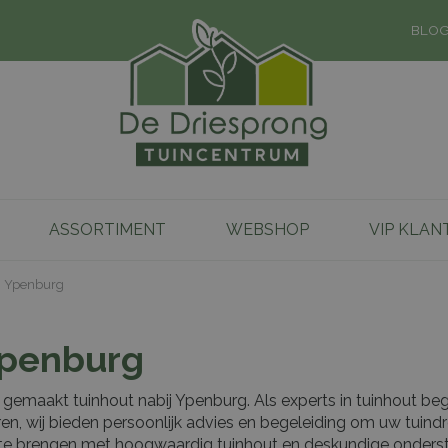
BLO
ASSORTIMENT
WEBSHOP
VIP KLAN
j Ypenburg
Ypenburg
emaakt tuinhout nabij Ypenburg. Als experts in tuinhout begr
iseren, wij bieden persoonlijk advies en begeleiding om uw tuin
 te brengen met hoogwaardig tuinhout en deskundige onderst