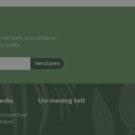
 met hierin onze acties en
cy policy
.
media
Uw mening telt
ste berichten
analen: