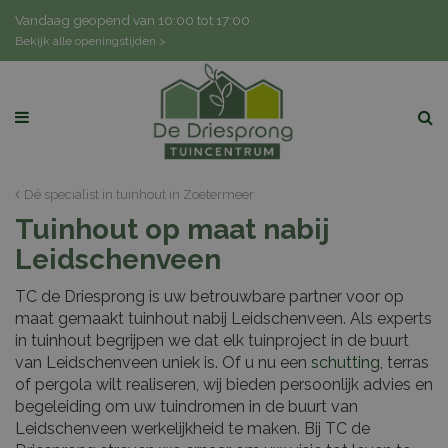
G
Vandaag geopend van
10:00
tot
17:00
a
Bekijk alle openingstijden >
n
a
a
r
c
o
n
Dé specialist in tuinhout in Zoetermeer
t
Tuinhout op maat nabij
e
n
Leidschenveen
t
TC de Driesprong is uw betrouwbare partner voor op
maat gemaakt tuinhout nabij Leidschenveen. Als experts
in tuinhout begrijpen we dat elk tuinproject in de buurt
van Leidschenveen uniek is. Of u nu een
schutting
, terras
of pergola wilt realiseren, wij bieden persoonlijk advies en
begeleiding om uw tuindromen in de buurt van
Leidschenveen werkelijkheid te maken. Bij TC de