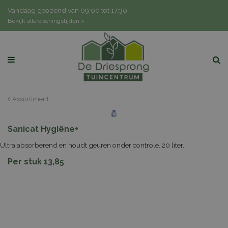
G
Vandaag geopend van
09:00
tot
17:30
a
Bekijk alle openingstijden >
n
a
a
r
c
o
n
Assortiment
t
e
n
Sanicat Hygiëne+
t
Ultra absorberend en houdt geuren onder controle. 20 liter.
Per stuk 13,85