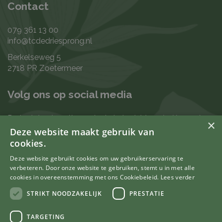
Contact
079 361 13 00
info@tcdedriesprong.nl
Berkelseweg 5
2718 PR Zoetermeer
Volg ons op social media
De laatste nieuwtjes en leukste berichten vind je op de
×
de volgende kanalen:
Deze website maakt gebruik van
cookies.
Deze website gebruikt cookies om uw gebruikerservaring te
verbeteren. Door onze website te gebruiken, stemt u in met alle
Uw mening telt
cookies in overeenstemming met ons Cookiebeleid.
Lees verder
STRIKT NOODZAKELIJK
PRESTATIE
TARGETING