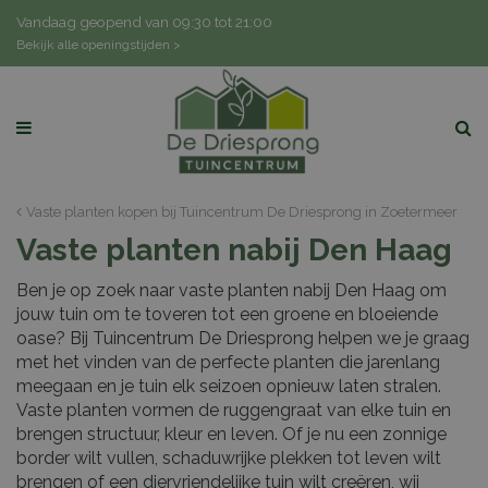
G
Vandaag geopend van
09:30
tot
21:00
a
Bekijk alle openingstijden >
n
a
a
r
c
o
n
Vaste planten kopen bij Tuincentrum De Driesprong in Zoetermeer
t
Vaste planten nabij Den Haag
e
n
Ben je op zoek naar vaste planten nabij Den Haag om
t
jouw tuin om te toveren tot een groene en bloeiende
oase? Bij Tuincentrum De Driesprong helpen we je graag
met het vinden van de perfecte planten die jarenlang
meegaan en je tuin elk seizoen opnieuw laten stralen.
Vaste planten vormen de ruggengraat van elke tuin en
brengen structuur, kleur en leven. Of je nu een zonnige
border wilt vullen, schaduwrijke plekken tot leven wilt
brengen of een diervriendelijke tuin wilt creëren, wij