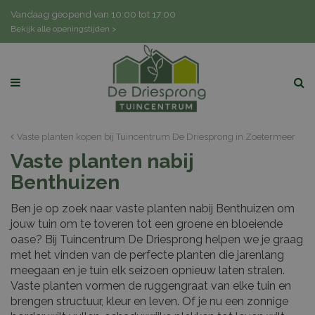
G
Vandaag geopend van
10:00
tot
17:00
a
Bekijk alle openingstijden >
n
a
a
r
c
o
n
Vaste planten kopen bij Tuincentrum De Driesprong in Zoetermeer
t
Vaste planten nabij
e
n
Benthuizen
t
Ben je op zoek naar vaste planten nabij Benthuizen om
jouw tuin om te toveren tot een groene en bloeiende
oase? Bij Tuincentrum De Driesprong helpen we je graag
met het vinden van de perfecte planten die jarenlang
meegaan en je tuin elk seizoen opnieuw laten stralen.
Vaste planten vormen de ruggengraat van elke tuin en
brengen structuur, kleur en leven. Of je nu een zonnige