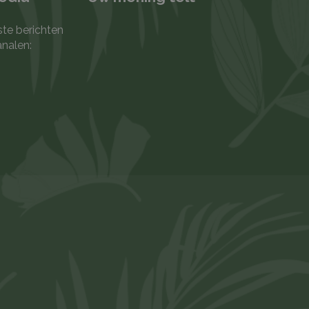
ste berichten
analen: