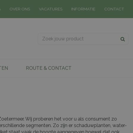
G
OVER ONS
VACATURES
INFORMATIE
CONTACT
TEN
ROUTE & CONTACT
e Zoetermeer. Wij proberen het voor u als consument zo
erschillende segmenten. Zo zijn er schaduwplanten, water-
etiket staat vaak de hoogte aangegeven hoewel dat ook