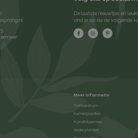
0
De laatste nieuwtjes en leuk
esprong.nl
vind je op de de volgende k
 5
termeer
Meer informatie
Tuincentrum
Kamerplanten
Kunstbloemen
Vaste planten
Bloempotten