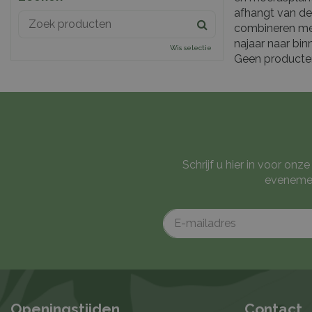
afhangt van de 
combineren met 
najaar naar bin
Wis selectie
Geen product
Schrijf u hier in voor on
evenemen
Openingstijden
Contact