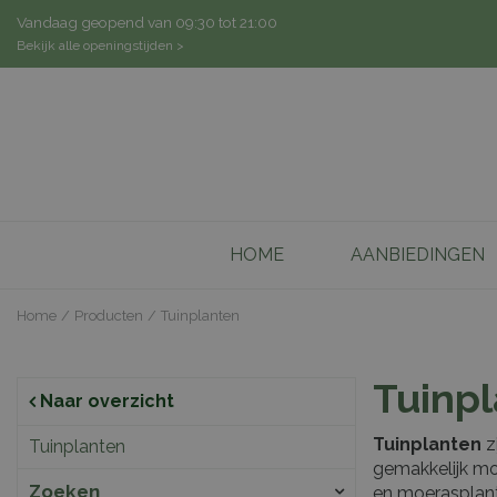
Ga
Vandaag geopend van
09:30
tot
21:00
naar
Bekijk alle openingstijden >
content
HOME
AANBIEDINGEN
Home
Producten
Tuinplanten
Tuinp
Naar overzicht
Tuinplanten
z
Tuinplanten
gemakkelijk mo
Zoeken
en moerasplant