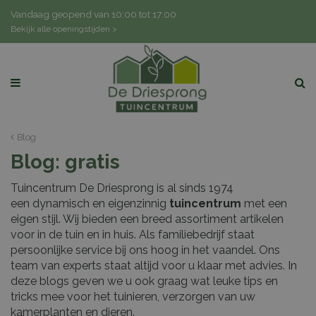
G
Vandaag geopend van
10:00
tot
17:00
a
Bekijk alle openingstijden >
n
a
a
r
c
o
n
Blog
t
Blog: gratis
e
n
Tuincentrum De Driesprong is al sinds 1974
t
een dynamisch en eigenzinnig
tuincentrum
met een
eigen stijl. Wij bieden een breed assortiment artikelen
voor in de tuin en in huis. Als familiebedrijf staat
persoonlijke service bij ons hoog in het vaandel. Ons
team van experts staat altijd voor u klaar met advies. In
deze blogs geven we u ook graag wat leuke tips en
tricks mee voor het tuinieren, verzorgen van uw
kamerplanten en dieren.