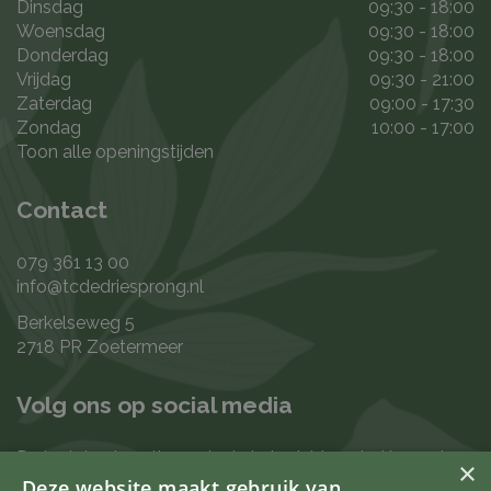
Dinsdag
09:30 - 18:00
Woensdag
09:30 - 18:00
Donderdag
09:30 - 18:00
Vrijdag
09:30 - 21:00
Zaterdag
09:00 - 17:30
Zondag
10:00 - 17:00
Toon alle openingstijden
Contact
079 361 13 00
info@tcdedriesprong.nl
Berkelseweg 5
2718 PR Zoetermeer
Volg ons op social media
De laatste nieuwtjes en leukste berichten vind je op de
×
de volgende kanalen:
Deze website maakt gebruik van