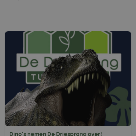
Dino's nemen De Driesprong over!