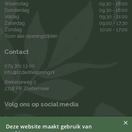
Woensdag
09:30 - 18:00
Donderdag
09:30 - 18:00
Vrijdag
09:30 - 21:00
Zaterdag
09:00 - 17:30
Zondag
10:00 - 17:00
Toon alle openingstijden
Contact
079 361 13 00
info@tcdedriesprong.nl
Berkelseweg 5
2718 PR Zoetermeer
Volg ons op social media
De laatste nieuwtjes en leukste berichten vind je op de
×
de volgende kanalen:
Deze website maakt gebruik van