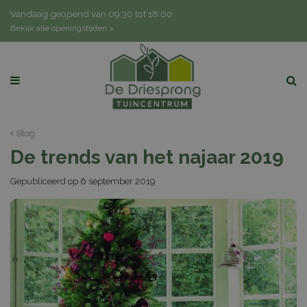
G
Vandaag geopend van
09:30
tot
18:00
a
Bekijk alle openingstijden >
n
a
a
r
c
o
n
Blog
t
De trends van het najaar 2019
e
n
Gepubliceerd op
6 september 2019
t