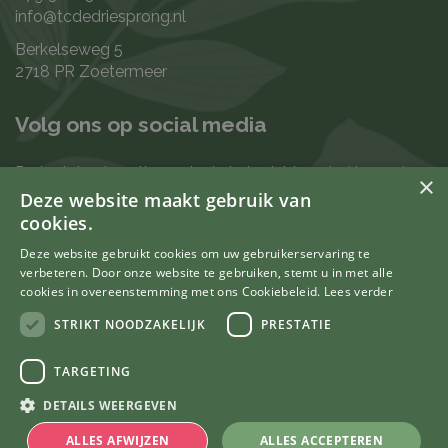
info@tcdedriesprong.nl
Berkelseweg 5
2718 PR Zoetermeer
Volg ons op social media
De laatste nieuwtjes en leukste berichten vind je op de
×
de volgende kanalen:
Deze website maakt gebruik van
cookies.
Deze website gebruikt cookies om uw gebruikerservaring te
verbeteren. Door onze website te gebruiken, stemt u in met alle
Uw mening telt
cookies in overeenstemming met ons Cookiebeleid.
Lees verder
STRIKT NOODZAKELIJK
PRESTATIE
TARGETING
© Tuincentrum De Driesprong
DETAILS WEERGEVEN
Green Solutions
Tuincentrum Overzicht
ALLES AFWIJZEN
ALLES ACCEPTEREN