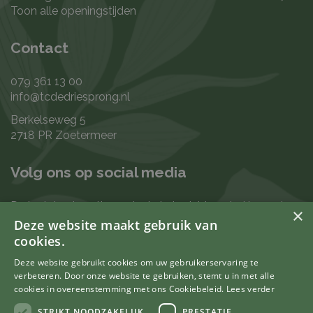
Toon alle openingstijden
Contact
079 361 13 00
info@tcdedriesprong.nl
Berkelseweg 5
2718 PR Zoetermeer
Volg ons op social media
De laatste nieuwtjes en leukste berichten vind je op de
×
de volgende kanalen:
Deze website maakt gebruik van
cookies.
Deze website gebruikt cookies om uw gebruikerservaring te
verbeteren. Door onze website te gebruiken, stemt u in met alle
Uw mening telt
cookies in overeenstemming met ons Cookiebeleid.
Lees verder
STRIKT NOODZAKELIJK
PRESTATIE