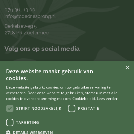
079 361 13 00
info@tcdedriesprong.nl
Berkelseweg 5
2718 PR Zoetermeer
Volg ons op social media
De laatste nieuwtjes en leukste berichten vind je op de
×
de volgende kanalen:
Deze website maakt gebruik van
cookies.
Deze website gebruikt cookies om uw gebruikerservaring te
verbeteren. Door onze website te gebruiken, stemt u in met alle
Uw mening telt
cookies in overeenstemming met ons Cookiebeleid.
Lees verder
STRIKT NOODZAKELIJK
PRESTATIE
TARGETING
© Tuincentrum De Driesprong
DETAILS WEERGEVEN