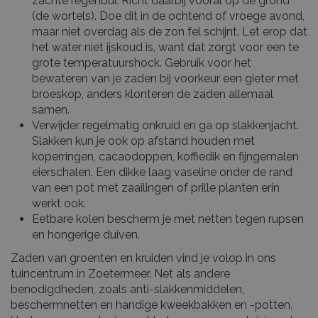
zachte regenbui. Richt daarbij vooral op de grond
(de wortels). Doe dit in de ochtend of vroege avond,
maar niet overdag als de zon fel schijnt. Let erop dat
het water niet ijskoud is, want dat zorgt voor een te
grote temperatuurshock. Gebruik voor het
bewateren van je zaden bij voorkeur een gieter met
broeskop, anders klonteren de zaden allemaal
samen.
Verwijder regelmatig onkruid en ga op slakkenjacht.
Slakken kun je ook op afstand houden met
koperringen, cacaodoppen, koffiedik en fijngemalen
eierschalen. Een dikke laag vaseline onder de rand
van een pot met zaailingen of prille planten erin
werkt ook.
Eetbare kolen bescherm je met netten tegen rupsen
en hongerige duiven.
Zaden van groenten en kruiden vind je volop in ons
tuincentrum in Zoetermeer. Net als andere
benodigdheden, zoals anti-slakkenmiddelen,
beschermnetten en handige kweekbakken en -potten.