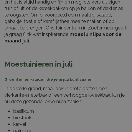
én het is altijd handig en fijn om nog iets vers uit eigen
tuin of uit of de kweekbakken op je balkon of dakterras
te oogsten. Om bijvoorbeeld een maaltijd, salade,
gebakje, toetje of karaf ijsthee mee te maken of op
smaak te brengen. Ons tuincentrum in Zoetermeer geeft
je graag flink wat inspirerende
moestuintips voor de
maand juli
.
Moestuinieren in juli
Groenten en kruiden die je in juli kunt zaaien
In de volle grond, maar ook in grote potten, een
vierkante-meterbak of een verhoogde kweekbak, kun je
nu deze gezonde lekkernijen zaaien:
basilicum
bieslook
kervel
palmkool