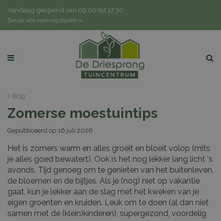
G
Vandaag geopend van
09:00
tot
17:30
a
Bekijk alle openingstijden >
n
a
a
r
c
o
n
Blog
t
Zomerse moestuintips
e
n
Gepubliceerd op
16 juli 2026
t
Het is zomers warm en alles groeit en bloeit volop (mits
je alles goed bewatert). Ook is het nog lekker lang licht 's
avonds. Tijd genoeg om te genieten van het buitenleven,
de bloemen en de bijtjes. Als je (nog) niet op vakantie
gaat, kun je lekker aan de slag met het kweken van je
eigen groenten en kruiden. Leuk om te doen (al dan niet
samen met de (klein)kinderen), supergezond, voordelig