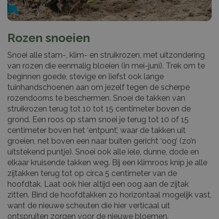
Rozen snoeien
Snoei alle stam-, klim- en struikrozen, met uitzondering
van rozen die eenmalig bloeien (in mei-juni). Trek om te
beginnen goede, stevige en liefst ook lange
tuinhandschoenen aan om jezelf tegen de scherpe
rozendoorns te beschermen. Snoei de takken van
struikrozen terug tot 10 tot 15 centimeter boven de
grond. Een roos op stam snoei je terug tot 10 of 15
centimeter boven het ‘entpunt’, waar de takken uit
groeien, net boven een naar buiten gericht ‘oog’ (zo’n
uitstekend puntje). Snoei ook alle iele, dunne, dode en
elkaar kruisende takken weg. Bij een klimroos knip je alle
zijtakken terug tot op circa 5 centimeter van de
hoofdtak. Laat ook hier altijd een oog aan de zijtak
zitten. Bind de hoofdtakken zo horizontaal mogelijk vast,
want de nieuwe scheuten die hier verticaal uit
ontspruiten zorgen voor de nieuwe bloemen.