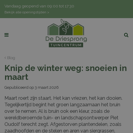
G
Vandaag geopend van
09:00
tot
17:30
a
Bekijk alle openingstijden >
n
a
a
r
c
o
n
Blog
t
Knip de winter weg: snoeien in
e
n
maart
t
Gepubliceerd op
3 maart 2026
Maart roert zijn staart. Het kan vriezen, het kan dooien.
Tegelijkertijd begint het groen langzaamaan het bruin
over te nemen. Al is bruin ook een kleur, zoals de
wereldberoemde tuin- en landschapsontwerper Piet
Oudolf terecht zegt. Afgestorven plantendelen, zoals
zaadhoofden en de stelen en aren van siergrassen,