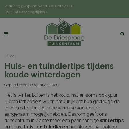
G
Vandaag geopend van
10:00
tot
17:00
a
Bekijk alle openingstijden >
n
a
a
r
c
o
n
Blog
t
Huis- en tuindiertips tijdens
e
n
koude winterdagen
t
Gepubliceerd op
8 januari 2026
Het is winter, buiten is het koud, nat en soms ook guur.
Dierenliefhebbers willen natuurlijk dat hun gevleugelde
vriendjes het buiten in de winterse kou ook zo
aangenaam mogelijk hebben. Daarom geeft ons
tuincentrum in Zoetermeer een paar handige
wintertips
om jouw
huis- en tuindieren
het nieuwe jaar ook op