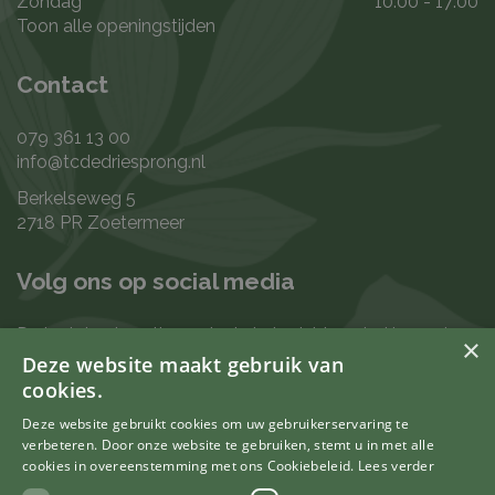
Zondag
10:00 - 17:00
Toon alle openingstijden
Contact
079 361 13 00
info@tcdedriesprong.nl
Berkelseweg 5
2718 PR Zoetermeer
Volg ons op social media
De laatste nieuwtjes en leukste berichten vind je op de
×
de volgende kanalen:
Deze website maakt gebruik van
cookies.
Deze website gebruikt cookies om uw gebruikerservaring te
verbeteren. Door onze website te gebruiken, stemt u in met alle
Uw mening telt
cookies in overeenstemming met ons Cookiebeleid.
Lees verder