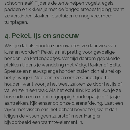
schoonmaak'. Tijdens de lente helpen vogels, egels,
padden en kikkers je met de 'ongediertebestrijding', want
ze verslinden slakken, bladluizen en nog veel meer
tuinplagen.
4. Pekel, ijs en sneeuw
Wist je dat als honden sneeuw eten ze daar ziek van
kunnen worden? Pekel is niet prettig voor gevoelige
honden- en kattenpootjes. Vermijd daarom gepekelde
plekken tijdens je wandeling met Vicky, Rakker of Bella.
Speelse en nieuwsgierige honden zullen zich al snel op
het ijs wagen. Nog een reden om ze aangelijnd te
houden, want voor je het weet zakken ze door het ijs of
vallen ze in een wak. Als het echt flink koud is, kun je ze
bovendien een mooi of grappig hondenpakje of '-jasje'
aantrekken. Kijk ernaar op onze dierenafdeling. Laat een
vijver met vissen erin niet geheel bevriezen, want dan
krijgen de vissen geen zuurstof meer. Hang er
bijvoorbeeld een warmte-element in.