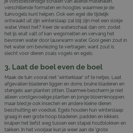
je vorstbestendige schalen van allerlei materialen,
verschillende formaten en hoogtes waarmee je de
tuinvogels kunt helpen. Ook een egel die tijdelijk
ontwaakt uit zijn winterslaap zal blij zijn met een slokje
water. Vriest het? Keer de waterschaal dan om, zodat
het ijs eruit valt of kan wegsmelten en vervang het
bevroren water door lauwwarm water. Gooi geen zout in
het water om bevriezing te vertragen, want zout is
slecht voor dieren zoals vogels en egels.
3. Laat de boel even de boel
Maak de tuin vooral niet 'winterklaar' of te netjes. Laat
afgevallen bladeren liggen en dorre, bruine bladeren en
stengels aan planten zitten. Daarmee bescherm je niet
alleen vorstgevoelige planten en jonge bloemknoppen,
maar bied je ook insecten en andere kleine dieren
beschutting en voedsel. Egels houden hun winterslaap
graag in een grote hoop bladeren, padden en kikkers
kruipen het liefst weg tussen een stapel houtblokken en
takken. In het voorjaar kun je weer aan de 'grote