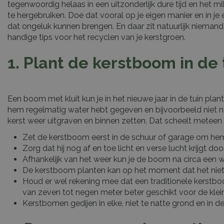
tegenwoordig helaas in een uitzonderlijk dure tijd en het 
te hergebruiken. Doe dat vooral op je eigen manier en in je 
dat ongeluk kunnen brengen. En daar zit natuurlijk niemand
handige tips voor het recyclen van je kerstgroen.
1. Plant de kerstboom in de 
Een boom met kluit kun je in het nieuwe jaar in de tuin plan
hem regelmatig water hebt gegeven en bijvoorbeeld niet na
kerst weer uitgraven en binnen zetten. Dat scheelt meteen
Zet de kerstboom eerst in de schuur of garage om h
Zorg dat hij nog af en toe licht en verse lucht krijgt d
Afhankelijk van het weer kun je de boom na circa een w
De kerstboom planten kan op het moment dat het niet v
Houd er wel rekening mee dat een traditionele kerstboom
van zeven tot negen meter beter geschikt voor de klein
Kerstbomen gedijen in elke, niet te natte grond en in d