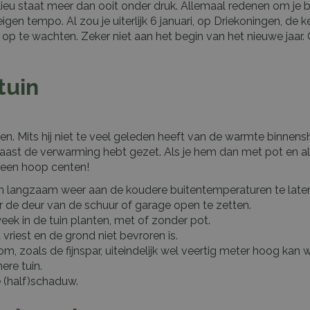
milieu staat meer dan ooit onder druk. Allemaal redenen om j
eigen tempo. Al zou je uiterlijk 6 januari, op Driekoningen, de
 op te wachten. Zeker niet aan het begin van het nieuwe jaar.
tuin
ten. Mits hij niet te veel geleden heeft van de warmte binnensh
ast de verwarming hebt gezet. Als je hem dan met pot en al i
 een hoop centen!
em langzaam weer aan de koudere buitentemperaturen te lat
oor de deur van de schuur of garage open te zetten.
eek in de tuin planten, met of zonder pot.
riest en de grond niet bevroren is.
, zoals de fijnspar, uiteindelijk wel veertig meter hoog kan w
ere tuin.
e (half)schaduw.