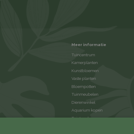
Meer informatie
Tuincentrum
Kamerplanten
Kunstbloemen
Vaste planten
Bloempotten
Tuinmeubelen
Dierenwinkel
Aquarium kopen
Tuintegels
Tuinaanleg
Tuinhout