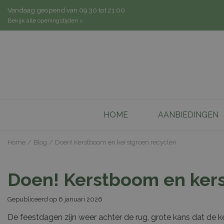
Ga
Vandaag geopend van
09:30
tot
21:00
naar
Bekijk alle openingstijden >
content
HOME
AANBIEDINGEN
Home
Blog
Doen! Kerstboom en kerstgroen recyclen
Doen! Kerstboom en kers
Gepubliceerd op
6 januari 2026
De feestdagen zijn weer achter de rug, grote kans dat de ke