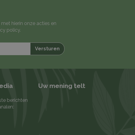
 met hierin onze acties en
cy policy
.
media
Uw mening telt
ste berichten
analen: