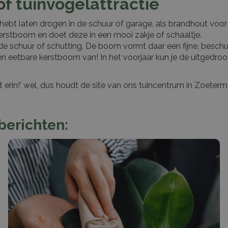
of tuinvogelattractie
ebt laten drogen in de schuur of garage, als brandhout voor 
erstboom en doet deze in een mooi zakje of schaaltje.
de schuur of schutting. De boom vormt daar een fijne, beschut
een eetbare kerstboom van! In het voorjaar kun je de uitgedr
 erin!' wel, dus houdt de site van ons tuincentrum in Zoeter
berichten: