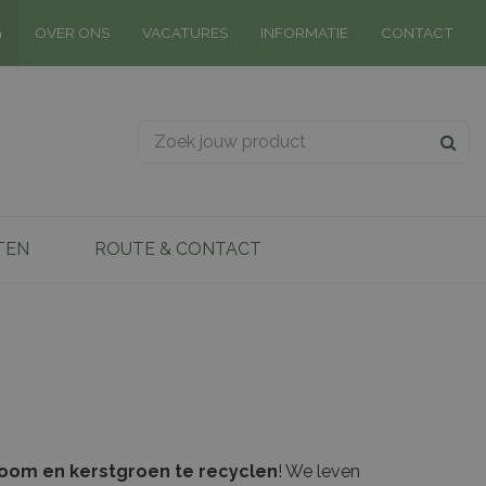
G
OVER ONS
VACATURES
INFORMATIE
CONTACT
TEN
ROUTE & CONTACT
oom en kerstgroen te recyclen
! We leven