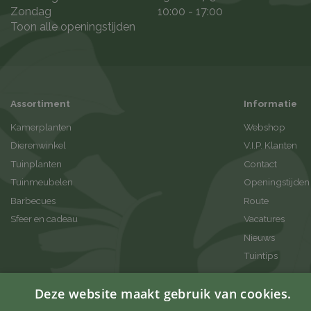
Zondag
10:00 - 17:00
Toon alle openingstijden
Assortiment
Informatie
Kamerplanten
Webshop
Dierenwinkel
V.I.P. Klanten
Tuinplanten
Contact
Tuinmeubelen
Openingstijden
Barbecues
Route
Sfeer en cadeau
Vacatures
Nieuws
Tuintips
Deze website maakt gebruik van cookies.