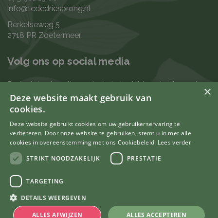
info@tcdedriesprong.nl
Berkelseweg 5
2718 PR Zoetermeer
Volg ons op social media
De laatste nieuwtjes en leukste berichten vind je op de
×
de volgende kanalen:
Deze website maakt gebruik van
cookies.
Deze website gebruikt cookies om uw gebruikerservaring te
verbeteren. Door onze website te gebruiken, stemt u in met alle
Uw mening telt
cookies in overeenstemming met ons Cookiebeleid.
Lees verder
STRIKT NOODZAKELIJK
PRESTATIE
TARGETING
© Tuincentrum De Driesprong
DETAILS WEERGEVEN
Green Solutions
Tuincentrum Overzicht
ALLES AFWIJZEN
ALLES ACCEPTEREN