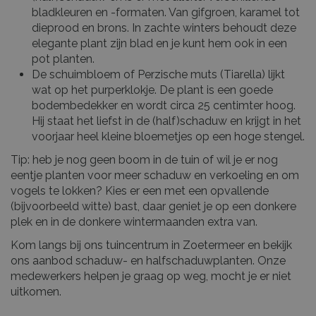
bladkleuren en -formaten. Van gifgroen, karamel tot
dieprood en brons. In zachte winters behoudt deze
elegante plant zijn blad en je kunt hem ook in een
pot planten.
De schuimbloem of Perzische muts (Tiarella) lijkt
wat op het purperklokje. De plant is een goede
bodembedekker en wordt circa 25 centimter hoog.
Hij staat het liefst in de (half)schaduw en krijgt in het
voorjaar heel kleine bloemetjes op een hoge stengel.
Tip: heb je nog geen boom in de tuin of wil je er nog
eentje planten voor meer schaduw en verkoeling en om
vogels te lokken? Kies er een met een opvallende
(bijvoorbeeld witte) bast, daar geniet je op een donkere
plek en in de donkere wintermaanden extra van.
Kom langs bij ons tuincentrum in Zoetermeer en bekijk
ons aanbod schaduw- en halfschaduwplanten. Onze
medewerkers helpen je graag op weg, mocht je er niet
uitkomen.