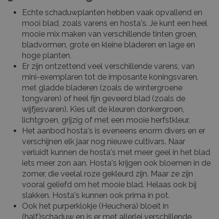
Echte schaduwplanten hebben vaak opvallend en
mooi blad, zoals varens en hosta's. Je kunt een heel
mooie mix maken van verschillende tinten groen,
bladvormen, grote en kleine bladeren en lage en
hoge planten.
Er zijn ontzettend veel verschillende varens, van
mini-exemplaren tot de imposante koningsvaren,
met gladde bladeren (zoals de wintergroene
tongvaren) of heel fijn geveerd blad (zoals de
wijfjesvaren). Kies uit de kleuren donkergroen,
lichtgroen, grijzig of met een mooie herfstkleur.
Het aanbod hosta's is eveneens enorm divers en er
verschijnen elk jaar nog nieuwe cultivars. Naar
verluidt kunnen de hosta's met meer geel in het blad
iets meer zon aan. Hosta's krijgen ook bloemen in de
zomer, die veelal roze gekleurd zijn. Maar ze zijn
vooral geliefd om het mooie blad. Helaas ook bij
slakken. Hosta's kunnen ook prima in pot.
Ook het purperklokje (Heuchera) bloeit in
(half)schaduw en is er met allerlei verschillende