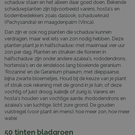
schaduw staan en het alleen daar goed doen. Bekende
schaduwplanten zijn bijvoorbeeld varens, hosta's en
bodembedekkers zoals daslook, schaduwkruid
(Pachysandra) en maagdenpalm (Vinca).
Dan zijn er ook nog planten die schaduw kunnen
verdragen, maar wel iets van zon nodig hebben. Deze
planten plant je in halfschaduw: met maximaal vier uur
zon per dag. Planten en struiken die floreren in
halfschaduw zijn onder andere azalea's, rododendrons,
hortensia's en de eindeloos lang bloeiende geranium
‘Rozanne’ en de Geranium phaeum, met dieppaarse,
bijna zwarte bloemetjes. Houd bij de keuze van je plant
of struik ook rekening met de grond in je tuin, of deze
vochtig of juist droog, kalkrijk of zurig is. Varens en
hosta's houden van vochtige aarde, rhododendrons en
azalea's van luchtige, licht zure grond. De gouden
vuistregel (voor plant én mens): hoe meer zon, hoe meer
water.
50 tinten bladgroen