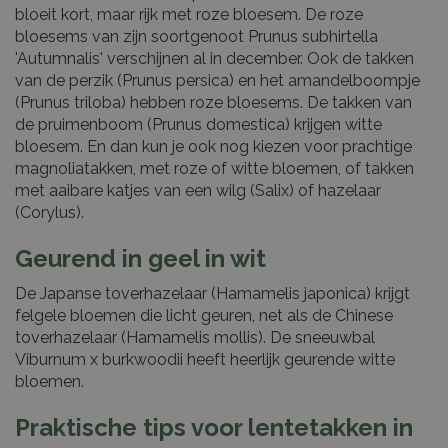
bloeit kort, maar rijk met roze bloesem. De roze
bloesems van zijn soortgenoot Prunus subhirtella
'Autumnalis' verschijnen al in december. Ook de takken
van de perzik (Prunus persica) en het amandelboompje
(Prunus triloba) hebben roze bloesems. De takken van
de pruimenboom (Prunus domestica) krijgen witte
bloesem. En dan kun je ook nog kiezen voor prachtige
magnoliatakken, met roze of witte bloemen, of takken
met aaibare katjes van een wilg (Salix) of hazelaar
(Corylus).
Geurend in geel in wit
De Japanse toverhazelaar (Hamamelis japonica) krijgt
felgele bloemen die licht geuren, net als de Chinese
toverhazelaar (Hamamelis mollis). De sneeuwbal
Viburnum x burkwoodii heeft heerlijk geurende witte
bloemen.
Praktische tips voor lentetakken in