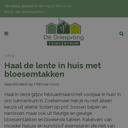
G
Vandaag geopend van
09:30
tot
21:00
a
Bekijk alle openingstijden >
n
a
a
r
c
o
n
Blog
t
Haal de lente in huis met
e
n
bloesemtakken
t
Gepubliceerd op
7 februari 2022
Haal in deze grijze februarimaand het voorjaar in huis! In
ons tuincentrum in Zoetermeer heb je nu niet alleen
keuze uit allerlei 'bollen op pot', bossen tulpen en
narcissen, maar ook uit fleurige en geurige
bloesemtakken en bloeiende takken. Kakelvers van
moeder Natuur én kunststof exemplaren die niet van