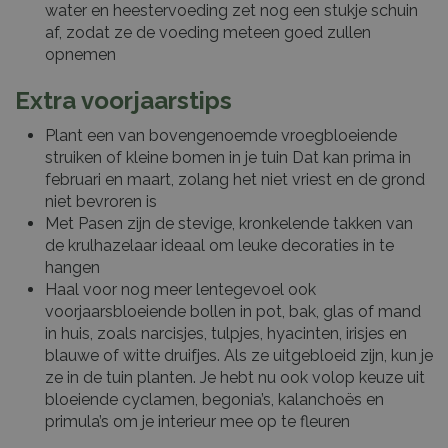
water en heestervoeding zet nog een stukje schuin
af, zodat ze de voeding meteen goed zullen
opnemen
Extra voorjaarstips
Plant een van bovengenoemde vroegbloeiende
struiken of kleine bomen in je tuin Dat kan prima in
februari en maart, zolang het niet vriest en de grond
niet bevroren is
Met Pasen zijn de stevige, kronkelende takken van
de krulhazelaar ideaal om leuke decoraties in te
hangen
Haal voor nog meer lentegevoel ook
voorjaarsbloeiende bollen in pot, bak, glas of mand
in huis, zoals narcisjes, tulpjes, hyacinten, irisjes en
blauwe of witte druifjes. Als ze uitgebloeid zijn, kun je
ze in de tuin planten. Je hebt nu ook volop keuze uit
bloeiende cyclamen, begonia’s, kalanchoës en
primula’s om je interieur mee op te fleuren