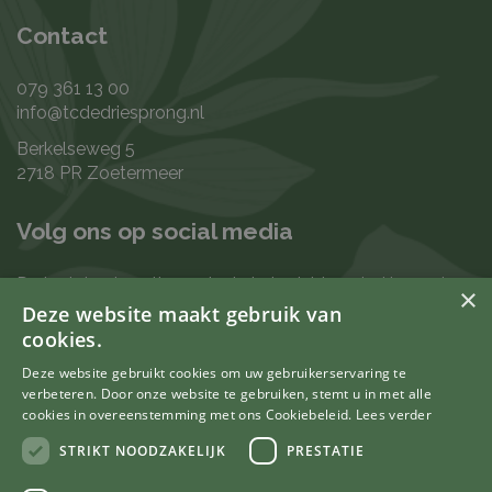
Contact
079 361 13 00
info@tcdedriesprong.nl
Berkelseweg 5
2718 PR Zoetermeer
Volg ons op social media
De laatste nieuwtjes en leukste berichten vind je op de
×
de volgende kanalen:
Deze website maakt gebruik van
cookies.
Deze website gebruikt cookies om uw gebruikerservaring te
verbeteren. Door onze website te gebruiken, stemt u in met alle
Uw mening telt
cookies in overeenstemming met ons Cookiebeleid.
Lees verder
STRIKT NOODZAKELIJK
PRESTATIE