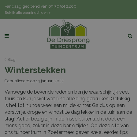
G
Vandaag geopend van
09:30
tot
21:00
a
Bekijk alle openingstijden >
n
a
a
r
c
o
n
Blog
t
Winterstekken
e
n
Gepubliceerd op
14 januari 2022
t
Vanwege de bekende redenen ben je waarschijnlijk veel
thuis en kun je wel wat fijne afleiding gebruiken. Gelukkig
is het tot nu toe weer een milde winter. Ga dus op een
vorstvrije, droge en windstille dag lekker in de tuin aan de
slag! Actief bezig zijn in de frisse buitenlucht doet een
mens goed, zeker in deze barre tijden. Op deze site van
ons tuincentrum in Zoetermeer gaven we al eerder tips