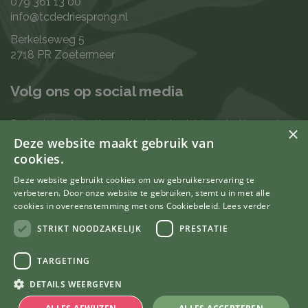
079 361 13 00
info@tcdedriesprong.nl
Berkelseweg 5
2718 PR Zoetermeer
Volg ons op social media
De laatste nieuwtjes en leukste berichten vind je op de
×
de volgende kanalen:
Deze website maakt gebruik van
cookies.
Deze website gebruikt cookies om uw gebruikerservaring te
verbeteren. Door onze website te gebruiken, stemt u in met alle
Uw mening telt
cookies in overeenstemming met ons Cookiebeleid.
Lees verder
STRIKT NOODZAKELIJK
PRESTATIE
TARGETING
© Tuincentrum De Driesprong
DETAILS WEERGEVEN
Green Solutions
Tuincentrum Overzicht