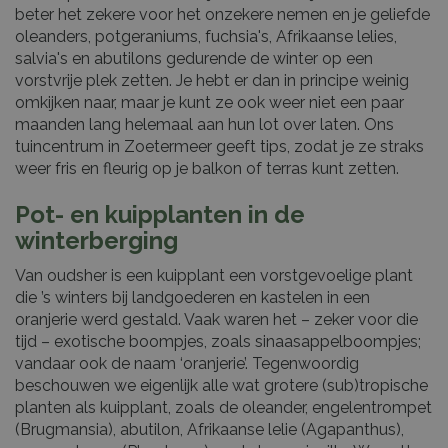
beter het zekere voor het onzekere nemen en je geliefde
oleanders, potgeraniums, fuchsia's, Afrikaanse lelies,
salvia's en abutilons gedurende de winter op een
vorstvrije plek zetten. Je hebt er dan in principe weinig
omkijken naar, maar je kunt ze ook weer niet een paar
maanden lang helemaal aan hun lot over laten. Ons
tuincentrum in Zoetermeer geeft tips, zodat je ze straks
weer fris en fleurig op je balkon of terras kunt zetten.
Pot- en kuipplanten in de
winterberging
Van oudsher is een kuipplant een vorstgevoelige plant
die ’s winters bij landgoederen en kastelen in een
oranjerie werd gestald. Vaak waren het – zeker voor die
tijd – exotische boompjes, zoals sinaasappelboompjes;
vandaar ook de naam ‘oranjerie’. Tegenwoordig
beschouwen we eigenlijk alle wat grotere (sub)tropische
planten als kuipplant, zoals de oleander, engelentrompet
(Brugmansia), abutilon, Afrikaanse lelie (Agapanthus),