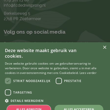
info@tcdedriesprong.nl
Berkelseweg 5
2718 PR Zoetermeer
Volg ons op social media
De laatste nieuwtjes en leukste berichten vind je op de
×
de volgende kanalen:
Deze website maakt gebruik van
cookies.
Deze website gebruikt cookies om uw gebruikerservaring te
verbeteren. Door onze website te gebruiken, stemt u in met alle
Uw mening telt
cookies in overeenstemming met ons Cookiebeleid.
Lees verder
STRIKT NOODZAKELIJK
PRESTATIE
TARGETING
© Tuincentrum De Driesprong
DETAILS WEERGEVEN
Green Solutions
Tuincentrum Overzicht
ALLES AFWIJZEN
ALLES ACCEPTEREN