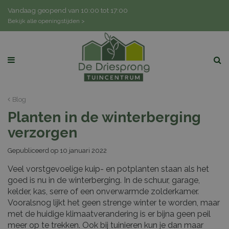
G
Vandaag geopend van
10:00
tot
17:00
a
Bekijk alle openingstijden >
n
a
a
r
c
o
n
Blog
t
Planten in de winterberging
e
n
verzorgen
t
Gepubliceerd op
10 januari 2022
Veel vorstgevoelige kuip- en potplanten staan als het
goed is nu in de winterberging. In de schuur, garage,
kelder, kas, serre of een onverwarmde zolderkamer.
Vooralsnog lijkt het geen strenge winter te worden, maar
met de huidige klimaatverandering is er bijna geen peil
meer op te trekken. Ook bij tuinieren kun je dan maar