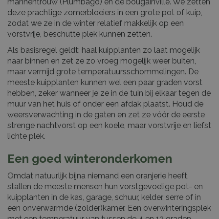
mannentrouw (Plumbago) en de bougainville. We zetten
deze prachtige zomerbloeiers in een grote pot of kuip,
zodat we ze in de winter relatief makkelijk op een
vorstvrije, beschutte plek kunnen zetten.
Als basisregel geldt: haal kuipplanten zo laat mogelijk
naar binnen en zet ze zo vroeg mogelijk weer buiten,
maar vermijd grote temperatuursschommelingen. De
meeste kuipplanten kunnen wel een paar graden vorst
hebben, zeker wanneer je ze in de tuin bij elkaar tegen de
muur van het huis of onder een afdak plaatst. Houd de
weersverwachting in de gaten en zet ze vóór de eerste
strenge nachtvorst op een koele, maar vorstvrije en liefst
lichte plek.
Een goed winteronderkomen
Omdat natuurlijk bijna niemand een oranjerie heeft,
stallen de meeste mensen hun vorstgevoelige pot- en
kuipplanten in de kas, garage, schuur, kelder, serre of in
een onverwarmde (zolder)kamer. Een overwinteringsplek
met een temperatuur van tussen de 4 en 12 graden