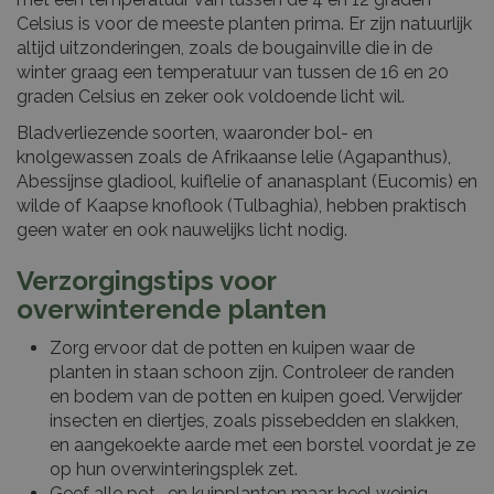
Celsius is voor de meeste planten prima. Er zijn natuurlijk
altijd uitzonderingen, zoals de bougainville die in de
winter graag een temperatuur van tussen de 16 en 20
graden Celsius en zeker ook voldoende licht wil.
Bladverliezende soorten, waaronder bol- en
knolgewassen zoals de Afrikaanse lelie (Agapanthus),
Abessijnse gladiool, kuiflelie of ananasplant (Eucomis) en
wilde of Kaapse knoflook (Tulbaghia), hebben praktisch
geen water en ook nauwelijks licht nodig.
Verzorgingstips voor
overwinterende planten
Zorg ervoor dat de potten en kuipen waar de
planten in staan schoon zijn. Controleer de randen
en bodem van de potten en kuipen goed. Verwijder
insecten en diertjes, zoals pissebedden en slakken,
en aangekoekte aarde met een borstel voordat je ze
op hun overwinteringsplek zet.
Geef alle pot- en kuipplanten maar heel weinig