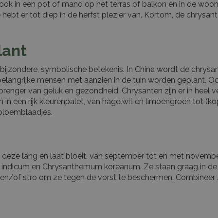
maar ook in een pot of mand op het terras of balkon én in de wo
bt er tot diep in de herfst plezier van. Kortom, de chrysant
lant
 bijzondere, symbolische betekenis. In China wordt de chrysan
 belangrijke mensen met aanzien in de tuin worden geplant. Oo
renger van geluk en gezondheid. Chrysanten zijn er in heel v
n in een rijk kleurenpalet, van hagelwit en limoengroen tot (k
 bloemblaadjes.
 deze lang en laat bloeit, van september tot en met november
ndicum en Chrysanthemum koreanum. Ze staan graag in de vo
 en/of stro om ze tegen de vorst te beschermen. Combineer ze