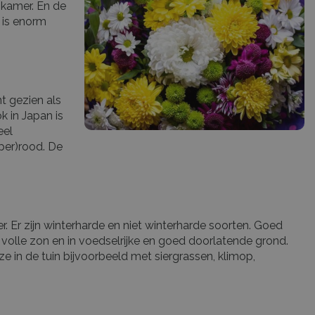
onkamer. En de
 is enorm
t gezien als
k in Japan is
eel
oper)rood. De
. Er zijn winterharde en niet winterharde soorten. Goed
lle zon en in voedselrijke en goed doorlatende grond.
 in de tuin bijvoorbeeld met siergrassen, klimop,