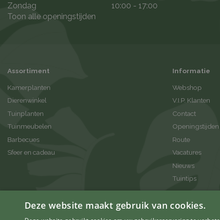
Zondag
10:00 - 17:00
Toon alle openingstijden
Assortiment
Informatie
Kamerplanten
Webshop
Dierenwinkel
V.I.P. Klanten
Tuinplanten
Contact
Tuinmeubelen
Openingstijden
Barbecues
Route
Sfeer en cadeau
Vacatures
Nieuws
Tuintips
Deze website maakt gebruik van cookies.