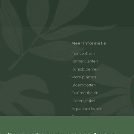
Meer informatie
Tuincentrum
Kamerplanten
Kunstbloemen
Vaste planten
Bloempotten
Tuinmeubelen
Dierenwinkel
Aquarium kopen
Tuintegels
Tuinaanleg
Tuinhout