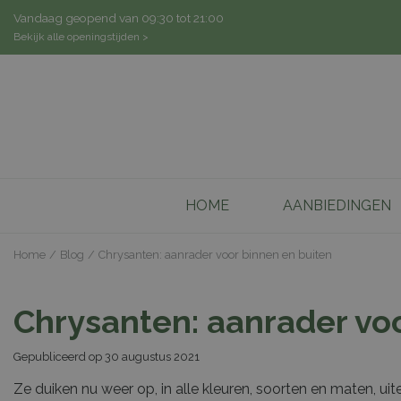
Ga
Vandaag geopend van
09:30
tot
21:00
naar
Bekijk alle openingstijden >
content
HOME
AANBIEDINGEN
Home
Blog
Chrysanten: aanrader voor binnen en buiten
Chrysanten: aanrader vo
Gepubliceerd op
30 augustus 2021
Ze duiken nu weer op, in alle kleuren, soorten en maten, uit