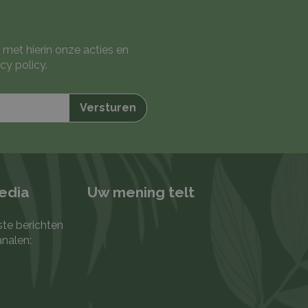
 met hierin onze acties en
cy policy
.
media
Uw mening telt
ste berichten
analen: