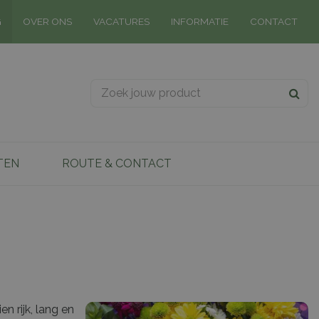
G
OVER ONS
VACATURES
INFORMATIE
CONTACT
TEN
ROUTE & CONTACT
n rijk, lang en