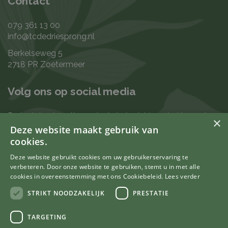
Contact
079 361 13 00
info@tcdedriesprong.nl
Berkelseweg 5
2718 PR Zoetermeer
Volg ons op social media
De laatste nieuwtjes en leukste berichten vind je op de
×
de volgende kanalen:
Deze website maakt gebruik van
cookies.
Deze website gebruikt cookies om uw gebruikerservaring te
verbeteren. Door onze website te gebruiken, stemt u in met alle
Uw mening telt
cookies in overeenstemming met ons Cookiebeleid.
Lees verder
STRIKT NOODZAKELIJK
PRESTATIE
TARGETING