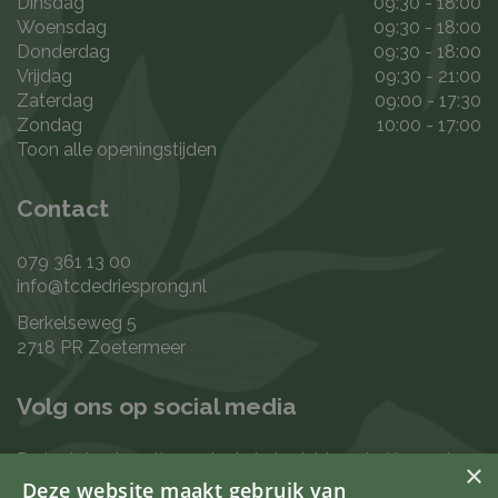
Dinsdag
09:30 - 18:00
Woensdag
09:30 - 18:00
Donderdag
09:30 - 18:00
Vrijdag
09:30 - 21:00
Zaterdag
09:00 - 17:30
Zondag
10:00 - 17:00
Toon alle openingstijden
Contact
079 361 13 00
info@tcdedriesprong.nl
Berkelseweg 5
2718 PR Zoetermeer
Volg ons op social media
De laatste nieuwtjes en leukste berichten vind je op de
×
de volgende kanalen:
Deze website maakt gebruik van