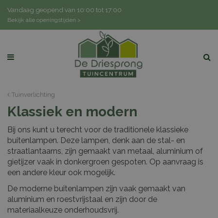
G
Vandaag geopend van
10:00
tot
17:00
a
Bekijk alle openingstijden >
n
a
a
r
c
o
n
Tuinverlichting
t
Klassiek en modern
e
n
Bij ons kunt u terecht voor de traditionele klassieke
t
buitenlampen. Deze lampen, denk aan de stal- en
straatlantaarns, zijn gemaakt van metaal, aluminium of
gietijzer vaak in donkergroen gespoten. Op aanvraag is
een andere kleur ook mogelijk.
De moderne buitenlampen zijn vaak gemaakt van
aluminium en roestvrijstaal en zijn door de
materiaalkeuze onderhoudsvrij.