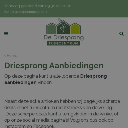
G
Vandaag geopend van
09:30
tot
21:00
a
Bekijk alle openingstijden >
n
a
a
r
c
o
n
Home
t
Driesprong Aanbiedingen
e
n
Op deze pagina kunt u alle lopende
Driesprong
t
aanbiedingen
vinden.
Naast deze actie artikelen hebben wij dagelijks scherpe
deals in het tuincentrum rechtstreeks van de veiling.
Deze scherpe deals kunt u terugvinden in de winkel of
op onze social media pagina's! Volg ons dus ook op
Instagram
en
Facebook
.