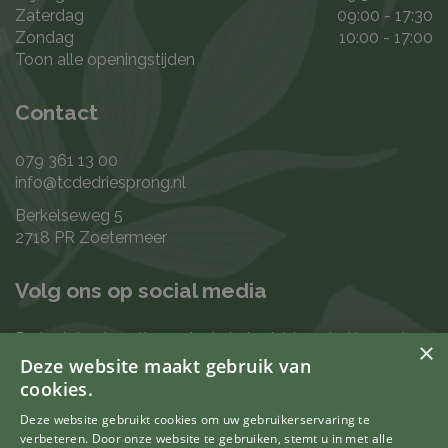
Zaterdag
09:00 - 17:30
Zondag
10:00 - 17:00
Toon alle openingstijden
Contact
079 361 13 00
info@tcdedriesprong.nl
Berkelseweg 5
2718 PR Zoetermeer
Volg ons op social media
De laatste nieuwtjes en leukste berichten vind je op de
×
de volgende kanalen:
Deze website maakt gebruik van
cookies.
Deze website gebruikt cookies om uw gebruikerservaring te
verbeteren. Door onze website te gebruiken, stemt u in met alle