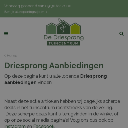
G
Vandaag geopend van
09:30
tot
21:00
a
Bekijk alle openingstijden >
n
a
a
r
c
o
n
Home
t
Driesprong Aanbiedingen
e
n
Op deze pagina kunt u alle lopende
Driesprong
t
aanbiedingen
vinden.
Naast deze actie artikelen hebben wij dagelijks scherpe
deals in het tuincentrum rechtstreeks van de veiling.
Deze scherpe deals kunt u terugvinden in de winkel of
op onze social media pagina's! Volg ons dus ook op
Instagram
en
Facebook
.