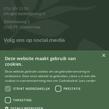
079 361 13 00
info@tcdedriesprong.nl
Berkelseweg 5
2718 PR Zoetermeer
Volg ons op social media
De laatste nieuwtjes en leukste berichten vind je op de
×
de volgende kanalen:
Deze website maakt gebruik van
cookies.
Deze website gebruikt cookies om uw gebruikerservaring te
verbeteren. Door onze website te gebruiken, stemt u in met alle
Uw mening telt
cookies in overeenstemming met ons Cookiebeleid.
Lees verder
STRIKT NOODZAKELIJK
PRESTATIE
TARGETING
© Tuincentrum De Driesprong
DETAILS WEERGEVEN