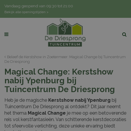
G
Vandaag geopend van
09:30
tot
21:00
a
Bekijk alle openingstijden >
n
a
a
r
c
o
n
Beleef de Kerstshow in Zoetermeer: Magical Change bij Tuincentrum
t
De Driesprong
e
Magical Change: Kerstshow
n
nabij Ypenburg bij
t
Tuincentrum De Driesprong
Heb je de magische
Kerstshow nabij Ypenburg
bij
Tuincentrum De Driesprong al ontdekt? Dit jaar neemt
het thema
Magical Change
je mee op een betoverende
reis vol kerstfantasieën. Van schitterende kerstdecoraties
tot sfeervolle verlichting, deze unieke ervaring biedt