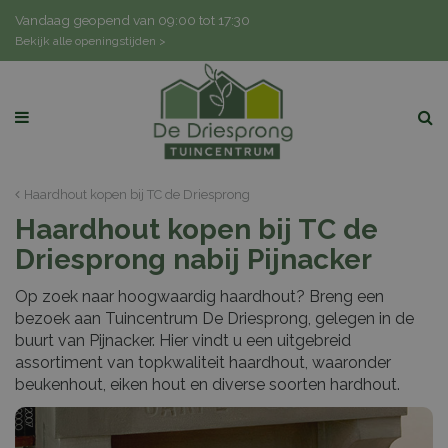
G
Vandaag geopend van
09:00
tot
17:30
a
Bekijk alle openingstijden >
n
a
a
r
c
o
n
Haardhout kopen bij TC de Driesprong
t
Haardhout kopen bij TC de
e
n
Driesprong nabij Pijnacker
t
Op zoek naar hoogwaardig haardhout? Breng een
bezoek aan Tuincentrum De Driesprong, gelegen in de
buurt van Pijnacker. Hier vindt u een uitgebreid
assortiment van topkwaliteit haardhout, waaronder
beukenhout, eiken hout en diverse soorten hardhout.