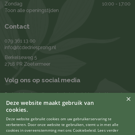
Zondag
10:00 - 17:00
Toon alle openingstijden
Contact
079 361 13 00
info@tcdedriesprong.nl
Berkelseweg 5
2718 PR Zoetermeer
Volg ons op social media
De laatste nieuwtjes en leukste berichten vind je op de
×
de volgende kanalen:
Deze website maakt gebruik van
cookies.
Deze website gebruikt cookies om uw gebruikerservaring te
verbeteren. Door onze website te gebruiken, stemt u in met alle
Uw mening telt
cookies in overeenstemming met ons Cookiebeleid.
Lees verder