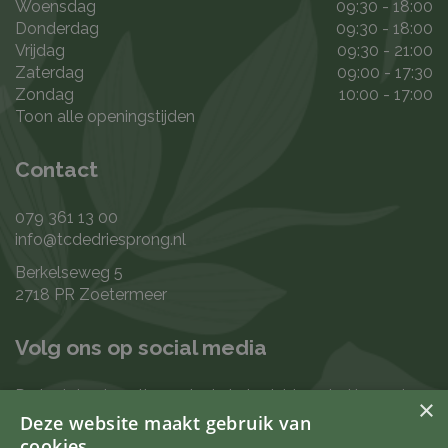
Woensdag
09:30 - 18:00
Donderdag
09:30 - 18:00
Vrijdag
09:30 - 21:00
Zaterdag
09:00 - 17:30
Zondag
10:00 - 17:00
Toon alle openingstijden
Contact
079 361 13 00
info@tcdedriesprong.nl
Berkelseweg 5
2718 PR Zoetermeer
Volg ons op social media
De laatste nieuwtjes en leukste berichten vind je op de
×
de volgende kanalen:
Deze website maakt gebruik van
cookies.