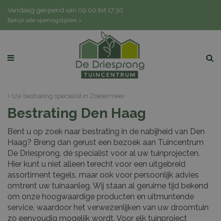
G
Vandaag geopend van
09:00
tot
17:30
a
Bekijk alle openingstijden >
n
a
a
r
c
o
n
Uw bestrating specialist in Zoetermeer
t
Bestrating Den Haag
e
n
Bent u op zoek naar bestrating in de nabijheid van Den
t
Haag? Breng dan gerust een bezoek aan Tuincentrum
De Driesprong, dé specialist voor al uw tuinprojecten.
Hier kunt u niet alleen terecht voor een uitgebreid
assortiment tegels, maar ook voor persoonlijk advies
omtrent uw tuinaanleg. Wij staan al geruime tijd bekend
om onze hoogwaardige producten en uitmuntende
service, waardoor het verwezenlijken van uw droomtuin
zo eenvoudig mogelijk wordt. Voor elk tuinproject