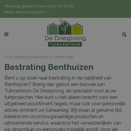
G
Vandaag geopend van
09:30
tot
18:00
a
Bekijk alle openingstijden >
n
a
a
r
c
o
n
Uw bestrating specialist in Zoetermeer
t
Bestrating Benthuizen
e
n
Bent u op zoek naar bestrating in de nabijheid van
t
Benthuizen? Breng dan gerust een bezoek aan
Tuincentrum De Driesprong, dé specialist voor al uw
tuinprojecten. Hier kunt u niet alleen terecht voor een
uitgebreid assortiment tegels, maar ook voor persoonlijk
advies omtrent uw tuinaanleg. Wij staan al geruime tijd
bekend om onze hoogwaardige producten en
uitmuntende service, waardoor het verwezenlijken van
uw droomtuin zo eenvoudig mogelijk wordt. Voor elk