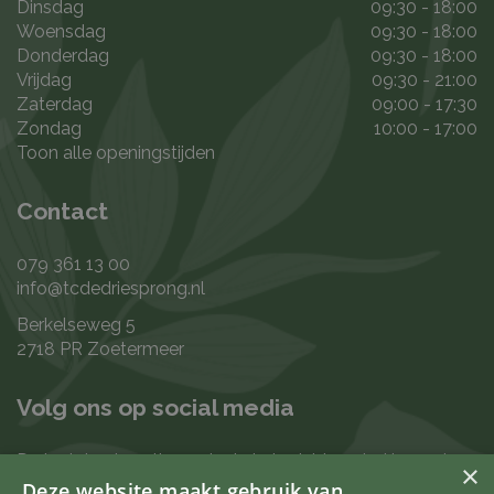
Dinsdag
09:30 - 18:00
Woensdag
09:30 - 18:00
Donderdag
09:30 - 18:00
Vrijdag
09:30 - 21:00
Zaterdag
09:00 - 17:30
Zondag
10:00 - 17:00
Toon alle openingstijden
Contact
079 361 13 00
info@tcdedriesprong.nl
Berkelseweg 5
2718 PR Zoetermeer
Volg ons op social media
De laatste nieuwtjes en leukste berichten vind je op de
×
de volgende kanalen:
Deze website maakt gebruik van